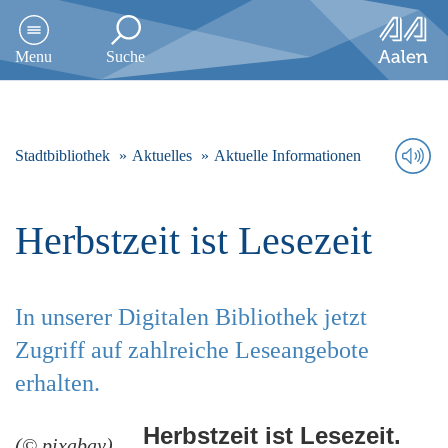
D
i
Menu
Suche
r
e
k
t
z
Stadtbibliothek
Aktuelles
Aktuelle Informationen
u
m
I
Herbstzeit ist Lesezeit
n
h
a
l
In unserer Digitalen Bibliothek jetzt
t
s
Zugriff auf zahlreiche Leseangebote
p
r
erhalten.
i
n
Herbstzeit ist Lesezeit.
g
(© pixabay)