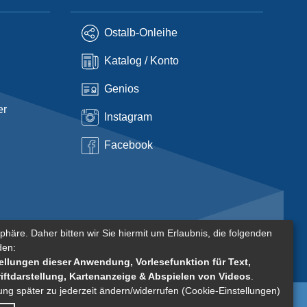
Ostalb-Onleihe
Katalog / Konto
Genios
er
Instagram
Facebook
phäre. Daher bitten wir Sie hiermit um Erlaubnis, die folgenden
den:
llungen dieser Anwendung, Vorlesefunktion für Text,
riftdarstellung, Kartenanzeige & Abspielen von Videos
.
gung später zu jederzeit ändern/widerrufen (Cookie-Einstellungen)