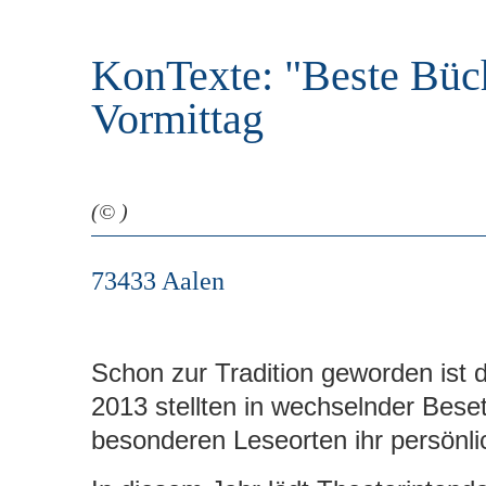
r
e
i
n
KonTexte: "Beste Büch
n
g
Vormittag
e
n
(© )
73433 Aalen
Schon zur Tradition geworden ist d
2013 stellten in wechselnder Beset
besonderen Leseorten ihr persönli