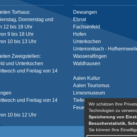
eiten Torhaus:
Dewangen
ienstag, Donnerstag und
Ebnat
n 12 bis 18 Uhr
Fachsenfeld
von 9 bis 18 Uhr
Hofen
on 10 bis 13 Uhr
Unterkochen
Unterrombach - Hofherrnweil
eiten Zweigstellen:
Wasseralfingen
ld und Unterkochen
Waldhausen
ittwoch und Freitag von 14
r
Aalen Kultur
Aalen Tourismus
ingen
Limesmuseum
ittwoch und Freitag von 14
Tiefer Stollen
Wir schätzen Ihre Privats
r
Feuerwehr
Technologien zu verwen
on 10 bis 12 Uhr
Speicherung von Einste
Besucherstatistik, Sch
Sie können Ihre Einwilli