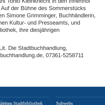
nt Tonio Kleinknecht in den Innenhof
n. Auf der Bühne des Sommerstücks
len Simone Grimminger, Buchhändlerin,
chen Kultur- und Presseamts, und
liothek, ihre diesjährigen
 Lit. Die Stadtbuchhandlung,
adtbuchhandlung.de, 07361-5258711
zeiten Stadtbibliothek
Subwebs