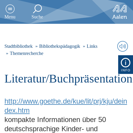
D
i
Menu
Suche
r
e
k
t
z
Stadtbibliothek
Bibliothekspädagogik
Links
u
Themenrecherche
m
I
n
Literatur/Buchpräsentation
h
a
l
t
http://www.goethe.de/kue/lit/prj/kju/dein
s
p
dex.htm
r
kompakte Informationen über 50
i
n
deutschsprachige Kinder- und
g