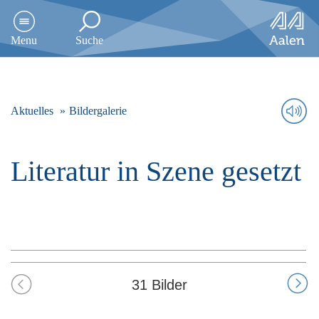
D
i
Menu
Suche
r
e
k
t
z
Aktuelles
Bildergalerie
u
m
I
Literatur in Szene gesetzt
n
h
a
l
t
s
p
r
31 Bilder
i
n
g