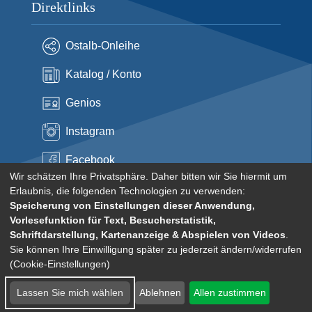
Direktlinks
Ostalb-Onleihe
Katalog / Konto
Genios
Instagram
Facebook
Wir schätzen Ihre Privatsphäre. Daher bitten wir Sie hiermit um
Erlaubnis, die folgenden Technologien zu verwenden:
Speicherung von Einstellungen dieser Anwendung,
Vorlesefunktion für Text, Besucherstatistik,
© Stadt Aalen
Schriftdarstellung, Kartenanzeige & Abspielen von Videos
.
2026
Sie können Ihre Einwilligung später zu jederzeit ändern/widerrufen
Impressum
Datenschutzerklärung
Kontakt zur Stadtbibliothek
(Cookie-Einstellungen)
Cookie-Einstellungen
Lassen Sie mich wählen
Ablehnen
Allen zustimmen