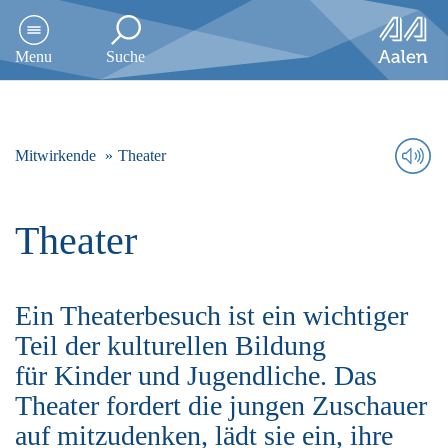
D
i
Menu
Suche
r
e
k
t
z
Mitwirkende
Theater
u
m
I
Theater
n
h
a
l
Ein Theaterbesuch ist ein wichtiger
t
s
Teil der kulturellen Bildung
p
für Kinder und Jugendliche. Das
r
Theater fordert die jungen Zuschauer
i
n
auf mitzudenken, lädt sie ein, ihre
g