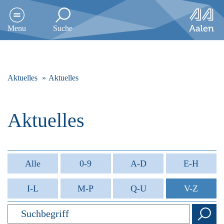
D
i
Menu
Suche
r
e
k
t
z
Aktuelles
Aktuelles
u
m
I
Aktuelles
n
h
a
l
t
Alle
0-9
A-D
E-H
s
p
I-L
M-P
Q-U
V-Z
r
i
n
g