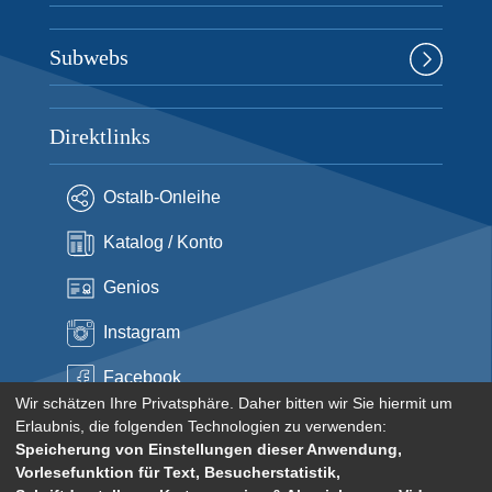
Subwebs
Direktlinks
Ostalb-Onleihe
Katalog / Konto
Genios
Instagram
Facebook
Wir schätzen Ihre Privatsphäre. Daher bitten wir Sie hiermit um
Erlaubnis, die folgenden Technologien zu verwenden:
Speicherung von Einstellungen dieser Anwendung,
Vorlesefunktion für Text, Besucherstatistik,
© Stadt Aalen