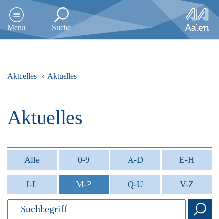
D
i
Menu
Suche
r
e
k
t
z
Aktuelles
Aktuelles
u
m
I
Aktuelles
n
h
a
l
t
Alle
0-9
A-D
E-H
s
p
I-L
M-P
Q-U
V-Z
r
i
n
g