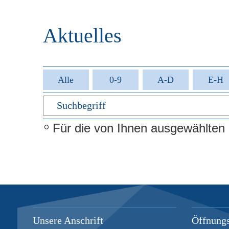
r
e
i
n
Aktuelles
n
g
e
n
Alle
0-9
A-D
E-H
Für die von Ihnen ausgewählten Fi
Unsere Anschrift
Öffnungs