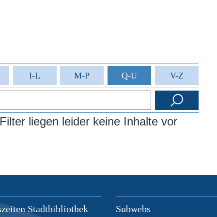
I-L
M-P
Q-U
V-Z
lter liegen leider keine Inhalte vor
zeiten Stadtbibliothek
Subwebs