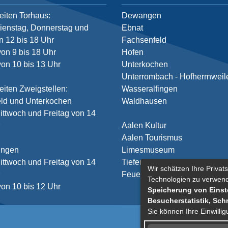
eiten Torhaus:
Dewangen
ienstag, Donnerstag und
Ebnat
n 12 bis 18 Uhr
Fachsenfeld
von 9 bis 18 Uhr
Hofen
on 10 bis 13 Uhr
Unterkochen
Unterrombach - Hofherrnweil
eiten Zweigstellen:
Wasseralfingen
ld und Unterkochen
Waldhausen
ittwoch und Freitag von 14
r
Aalen Kultur
Aalen Tourismus
ingen
Limesmuseum
ittwoch und Freitag von 14
Tiefer Stollen
Wir schätzen Ihre Privats
r
Feuerwehr
Technologien zu verwen
on 10 bis 12 Uhr
Speicherung von Einste
Besucherstatistik, Sch
Sie können Ihre Einwilli