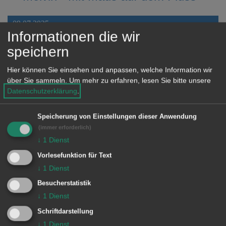
09.07.2025
Informationen die wir
Buchtipp für Erwachsene 07/2025:
speichern
Iris Wolff - Lichtungen
Hier können Sie einsehen und anpassen, welche Information wir
über Sie sammeln.
Um mehr zu erfahren, lesen Sie bitte unsere
09.07.2025
Datenschutzerklärung
.
Sachbuchtipp für Kinder 07/2025:
Speicherung von Einstellungen dieser Anwendung
Christine Knödler: Bücherliebe
(immer erforderlich)
↓
1
Dienst
11.06.2025
Vorlesefunktion für Text
Buchtipp für Erwachsene 06/2025:
↓
1
Dienst
Colleen Hoover - Too Late
Besucherstatistik
↓
1
Dienst
11.06.2025
Schriftdarstellung
↓
1
Dienst