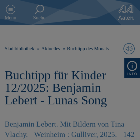
D
i
Menu
Suche
r
e
k
t
z
Stadtbibliothek
Aktuelles
Buchtipp des Monats
u
m
I
Buchtipp für Kinder
n
h
12/2025: Benjamin
a
l
Lebert - Lunas Song
t
s
p
r
Benjamin Lebert. Mit Bildern von Tina
i
n
Vlachy. - Weinheim : Gulliver, 2025. - 142
g