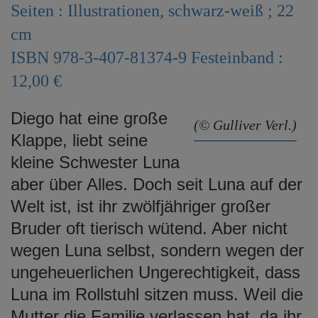
Seiten : Illustrationen, schwarz-weiß ; 22
e
n
cm
ISBN 978-3-407-81374-9 Festeinband :
12,00 €
Diego hat eine große
(© Gulliver Verl.)
Klappe, liebt seine
kleine Schwester Luna
aber über Alles. Doch seit Luna auf der
Welt ist, ist ihr zwölfjähriger großer
Bruder oft tierisch wütend. Aber nicht
wegen Luna selbst, sondern wegen der
ungeheuerlichen Ungerechtigkeit, dass
Luna im Rollstuhl sitzen muss. Weil die
Mutter die Familie verlassen hat, da ihr