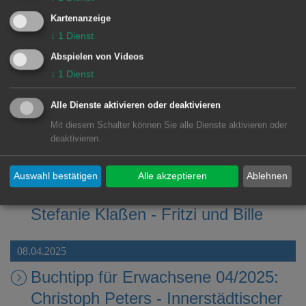
Buchtipp für Jugendliche 06/2025:
Kartenanzeige
Jean-Pierre Pécau: Die letzten 100
↓
1
Dienst
Tage Hitlers
Abspielen von Videos
↓
1
Dienst
13.05.2025
Buchtipp für Erwachsene 05/2025:
Alle Dienste aktivieren oder deaktivieren
Mit diesem Schalter können Sie alle Dienste aktivieren oder
Grit Krüger - Tunnel
deaktivieren.
13.05.2025
Auswahl bestätigen
Alle akzeptieren
Ablehnen
Buchtipp für Kinder 05/2025:
Stefanie Klaßen - Fritzi und Bille
08.04.2025
Buchtipp für Erwachsene 04/2025:
Christoph Peters - Innerstädtischer