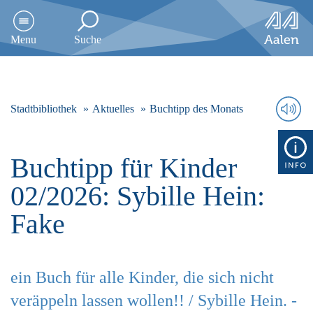
D
i
Menu
Suche
r
e
k
t
z
Stadtbibliothek
Aktuelles
Buchtipp des Monats
u
m
I
Buchtipp für Kinder
n
h
02/2026: Sybille Hein:
a
l
Fake
t
s
p
r
ein Buch für alle Kinder, die sich nicht
i
n
veräppeln lassen wollen!! / Sybille Hein. -
g