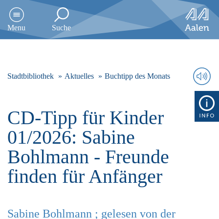
D
i
Menu
Suche
r
e
k
t
z
Stadtbibliothek
Aktuelles
Buchtipp des Monats
u
m
I
CD-Tipp für Kinder
n
h
01/2026: Sabine
a
l
Bohlmann - Freunde
t
s
finden für Anfänger
p
r
i
n
Sabine Bohlmann ; gelesen von der
g