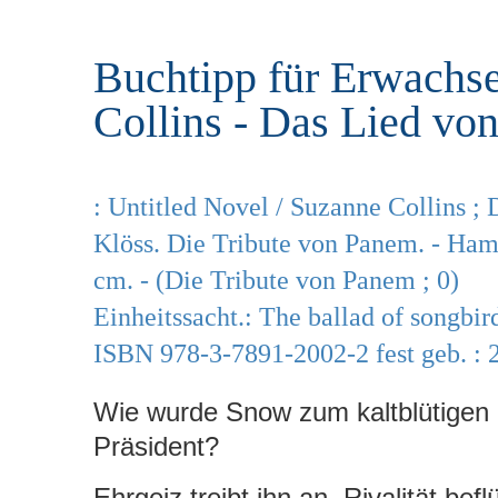
r
e
i
n
Buchtipp für Erwachs
n
g
Collins - Das Lied vo
e
n
: Untitled Novel / Suzanne Collins ;
Klöss. Die Tribute von Panem. - Hamb
cm. - (Die Tribute von Panem ; 0)
Einheitssacht.: The ballad of songbir
ISBN 978-3-7891-2002-2 fest geb. : 
Wie wurde Snow zum kaltblütigen
Präsident?
Ehrgeiz treibt ihn an. Rivalität bef