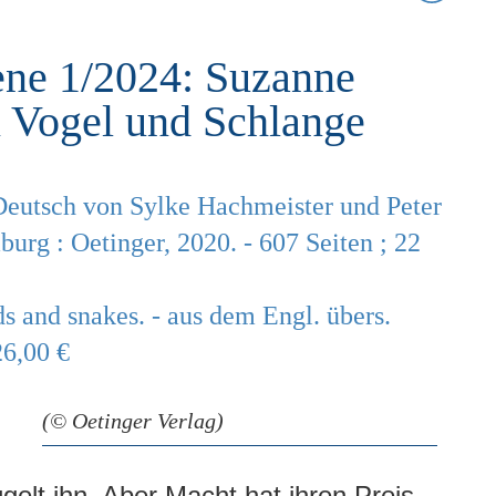
ene 1/2024: Suzanne
n Vogel und Schlange
 Deutsch von Sylke Hachmeister und Peter
urg : Oetinger, 2020. - 607 Seiten ; 22
ds and snakes. - aus dem Engl. übers.
26,00 €
(© Oetinger Verlag)
lügelt ihn. Aber Macht hat ihren Preis.