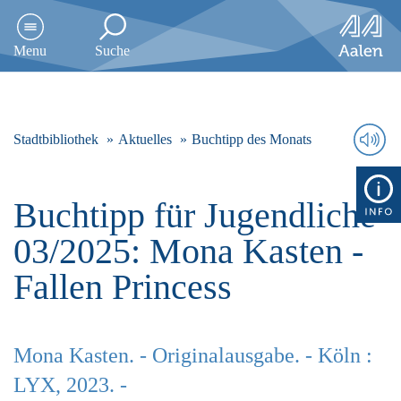
D
i
Menu
Suche
r
e
k
t
z
Stadtbibliothek
Aktuelles
Buchtipp des Monats
u
m
I
Buchtipp für Jugendliche
n
h
03/2025: Mona Kasten -
a
l
Fallen Princess
t
s
p
r
Mona Kasten. - Originalausgabe. - Köln :
i
n
LYX, 2023. -
g